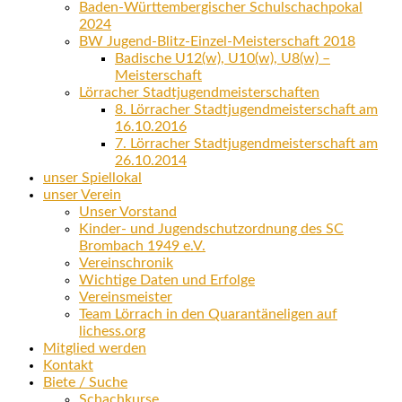
Baden-Württembergischer Schulschachpokal
2024
BW Jugend-Blitz-Einzel-Meisterschaft 2018
Badische U12(w), U10(w), U8(w) –
Meisterschaft
Lörracher Stadtjugendmeisterschaften
8. Lörracher Stadtjugendmeisterschaft am
16.10.2016
7. Lörracher Stadtjugendmeisterschaft am
26.10.2014
unser Spiellokal
unser Verein
Unser Vorstand
Kinder- und Jugendschutzordnung des SC
Brombach 1949 e.V.
Vereinschronik
Wichtige Daten und Erfolge
Vereinsmeister
Team Lörrach in den Quarantäneligen auf
lichess.org
Mitglied werden
Kontakt
Biete / Suche
Schachkurse