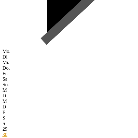
Mo.
Di.
Mi.
Do.
Fr.
Sa.
So.
M
D
M
D
F
S
S
29
30