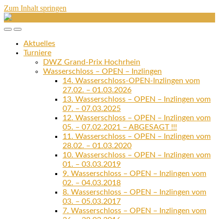
Zum Inhalt springen
Schachclub
Brombach
Mobil-
Suchfeld
1949
Menü
umschalten
e.V.
Aktuelles
umschalten
Turniere
DWZ Grand-Prix Hochrhein
Wasserschloss – OPEN – Inzlingen
14. Wasserschloss-OPEN-Inzlingen vom
27.02. – 01.03.2026
13. Wasserschloss – OPEN – Inzlingen vom
07. – 07.03.2025
12. Wasserschloss – OPEN – Inzlingen vom
05. – 07.02.2021 – ABGESAGT !!!
11. Wasserschloss – OPEN – Inzlingen vom
28.02. – 01.03.2020
10. Wasserschloss – OPEN – Inzlingen vom
01. – 03.03.2019
9. Wasserschloss – OPEN – Inzlingen vom
02. – 04.03.2018
8. Wasserschloss – OPEN – Inzlingen vom
03. – 05.03.2017
7. Wasserschloss – OPEN – Inzlingen vom