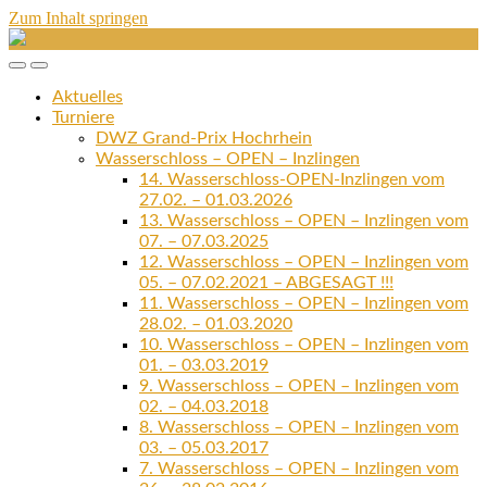
Zum Inhalt springen
Schachclub
Brombach
Mobil-
Suchfeld
1949
Menü
umschalten
e.V.
Aktuelles
umschalten
Turniere
DWZ Grand-Prix Hochrhein
Wasserschloss – OPEN – Inzlingen
14. Wasserschloss-OPEN-Inzlingen vom
27.02. – 01.03.2026
13. Wasserschloss – OPEN – Inzlingen vom
07. – 07.03.2025
12. Wasserschloss – OPEN – Inzlingen vom
05. – 07.02.2021 – ABGESAGT !!!
11. Wasserschloss – OPEN – Inzlingen vom
28.02. – 01.03.2020
10. Wasserschloss – OPEN – Inzlingen vom
01. – 03.03.2019
9. Wasserschloss – OPEN – Inzlingen vom
02. – 04.03.2018
8. Wasserschloss – OPEN – Inzlingen vom
03. – 05.03.2017
7. Wasserschloss – OPEN – Inzlingen vom